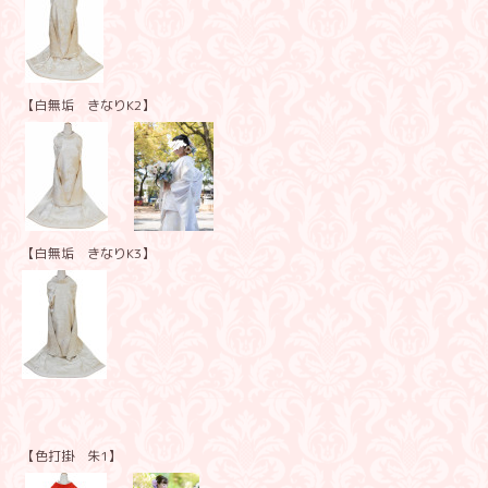
【白無垢 きなりK2】
【白無垢 きなりK3】
【色打掛 朱1】