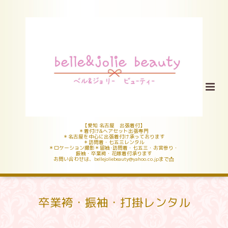
【愛知 名古屋 出張着付】
＊着付け&ヘアセット出張専門
＊名古屋を中心に出張着付け承っております
＊訪問着・七五三レンタル
＊ロケーション撮影＊留袖･訪問着・七五三・お宮参り・
振袖・卒業袴・花嫁着付承ります
お問い合わせは、bellejoliebeauty@yahoo.co.jpまで📩
卒業袴・振袖・打掛レンタル