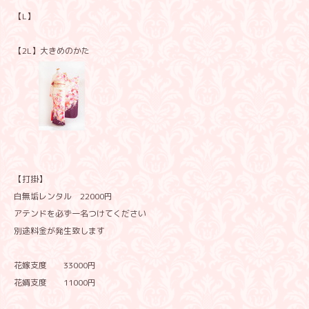
【L】
【2L】大きめのかた
【打掛】
白無垢レンタル 22000円
アテンドを必ず一名つけてください
別途料金が発生致します
花嫁支度 33000円
花婿支度 11000円